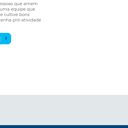
pessoas que amem
 uma equipe que
e cultive bons
tenha pró-atividade
E