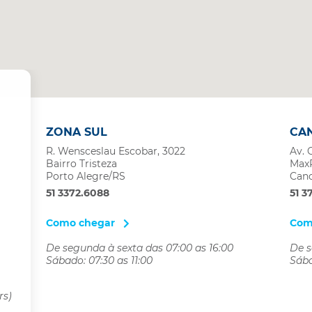
ZONA SUL
CA
R. Wensceslau Escobar, 3022
Av. 
Bairro Tristeza
Max
Porto Alegre/RS
Can
51 3372.6088
51 3
Como chegar
Com
De segunda à sexta das 07:00 as 16:00
De s
Sábado: 07:30 as 11:00
Sába
rs)