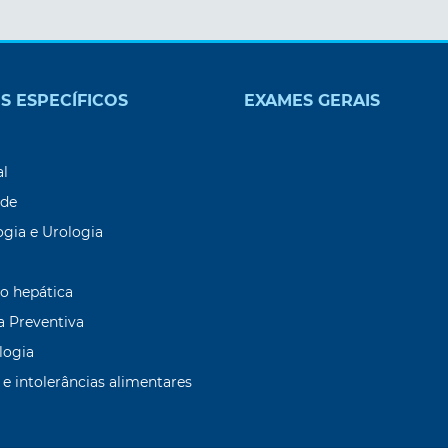
S ESPECÍFICOS
EXAMES GERAIS
9
al
ade
ogia e Urologia
o hepática
a Preventiva
logia
 e intolerâncias alimentares