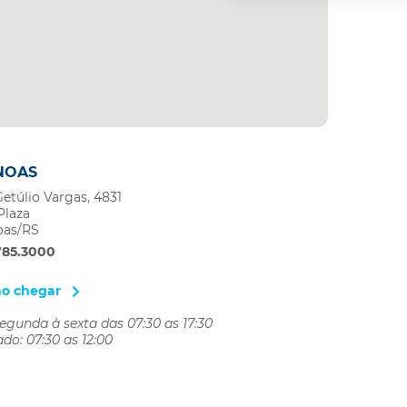
NOAS
SAPUCAIA DO 
Getúlio Vargas, 4831
Coronel Serafim P
Plaza
51 37816.776_
oas/RS
51 37816.776_
785.3000
Como chegar
o chegar
Segunda a sexta da
Sabados: das 7:30 
egunda à sexta das 07:30 as 17:30
do: 07:30 as 12:00