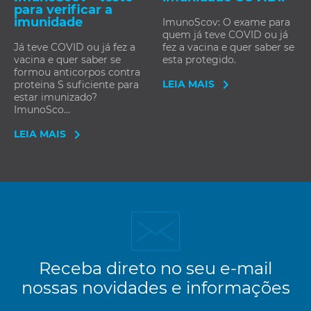
para verificar a
imunidade
ImunoScov: O exame para
quem já teve COVID ou já
Já teve COVID ou já fez a
fez a vacina e quer saber se
vacina e quer saber se
esta protegido.
formou anticorpos contra
LEIA MAIS
proteina S suficiente para
estar imunizado?
ImunoSco...
LEIA MAIS
Receba direto no seu e-mail
nossas novidades e informações