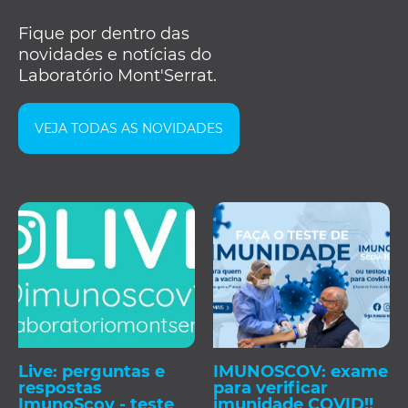
Fique por dentro das
novidades e notícias do
Laboratório Mont'Serrat.
VEJA TODAS AS NOVIDADES
Live: perguntas e
IMUNOSCOV: exame
respostas
para verificar
ImunoScov - teste
imunidade COVID!!