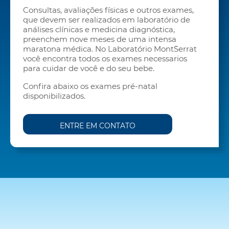
Consultas, avaliações físicas e outros exames,
que devem ser realizados em laboratório de
análises clínicas e medicina diagnóstica,
preenchem nove meses de uma intensa
maratona médica. No Laboratório Mont´Serrat
você encontra todos os exames necessarios
para cuidar de você e do seu bebe.
Confira abaixo os exames pré-natal
disponibilizados.
ENTRE EM CONTATO