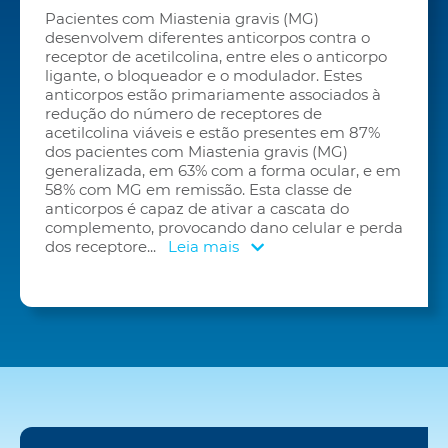
Pacientes com Miastenia gravis (MG)
desenvolvem diferentes anticorpos contra o
receptor de acetilcolina, entre eles o anticorpo
ligante, o bloqueador e o modulador. Estes
anticorpos estão primariamente associados à
redução do número de receptores de
acetilcolina viáveis e estão presentes em 87%
dos pacientes com Miastenia gravis (MG)
generalizada, em 63% com a forma ocular, e em
58% com MG em remissão. Esta classe de
anticorpos é capaz de ativar a cascata do
complemento, provocando dano celular e perda
dos receptore
...
Leia mais