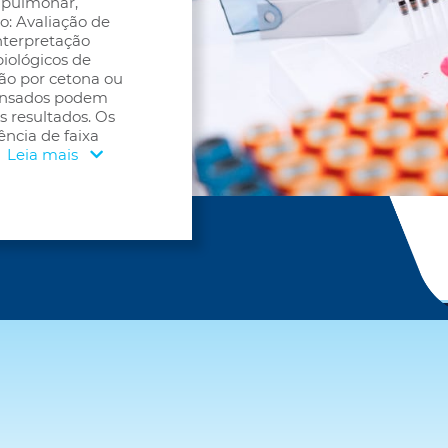
 pulmonar,
o: Avaliação de
nterpretação
biológicos de
ão por cetona ou
pensados podem
s resultados. Os
ncia de faixa
Leia mais