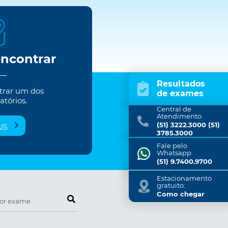
encontrar
Resultados
trar um dos
de exames
atórios.
Central de
Atendimento
(51) 3222.3000 (51)
IS
3785.3000
Fale pelo
Whatsapp
(51) 9.7400.9700
Estacionamento
gratuito:
Como chegar
Pesquise por exame