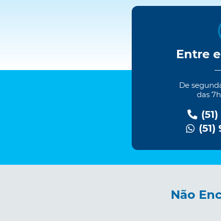
Entre 
De segundas
das 7h
(51)
(51)
Não Enc