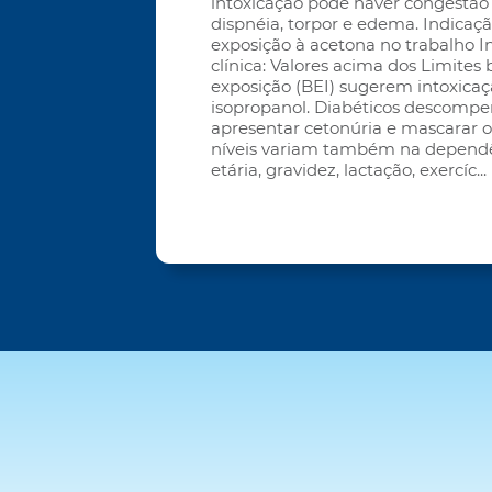
intoxicação pode haver congestão
dispnéia, torpor e edema. Indicaçã
exposição à acetona no trabalho I
clínica: Valores acima dos Limites 
exposição (BEI) sugerem intoxicaç
isopropanol. Diabéticos descom
apresentar cetonúria e mascarar o
níveis variam também na dependê
etária, gravidez, lactação, exercíc
...