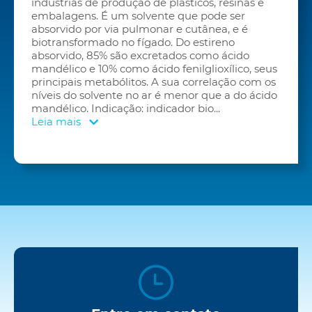
indústrias de produção de plásticos, resinas e
embalagens. É um solvente que pode ser
absorvido por via pulmonar e cutânea, e é
biotransformado no fígado. Do estireno
absorvido, 85% são excretados como ácido
mandélico e 10% como ácido fenilglioxílico, seus
principais metabólitos. A sua correlação com os
níveis do solvente no ar é menor que a do ácido
mandélico. Indicação: indicador bio
...
Leia mais