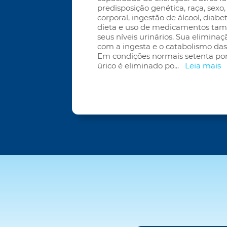
predisposição genética, raça, sexo,
corporal, ingestão de álcool, diabet
dieta e uso de medicamentos ta
seus níveis urinários. Sua elimina
com a ingesta e o catabolismo das
Em condições normais setenta por
úrico é eliminado po
...
Leia mais