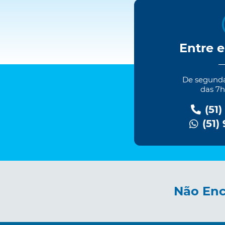
Entre 
De segundas
das 7h
(51)
(51)
Não Enc