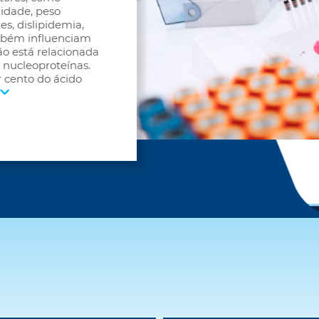
 idade, peso
es, dislipidemia,
mbém influenciam
ção está relacionada
 nucleoproteínas.
 cento do ácido