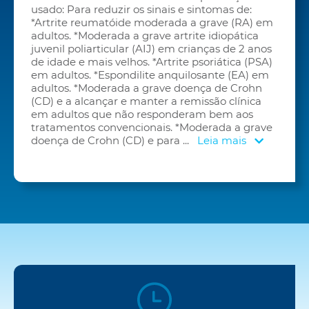
usado: Para reduzir os sinais e sintomas de:
*Artrite reumatóide moderada a grave (RA) em
adultos. *Moderada a grave artrite idiopática
juvenil poliarticular (AIJ) em crianças de 2 anos
de idade e mais velhos. *Artrite psoriática (PSA)
em adultos. *Espondilite anquilosante (EA) em
adultos. *Moderada a grave doença de Crohn
(CD) e a alcançar e manter a remissão clínica
em adultos que não responderam bem aos
tratamentos convencionais. *Moderada a grave
doença de Crohn (CD) e para
...
Leia mais