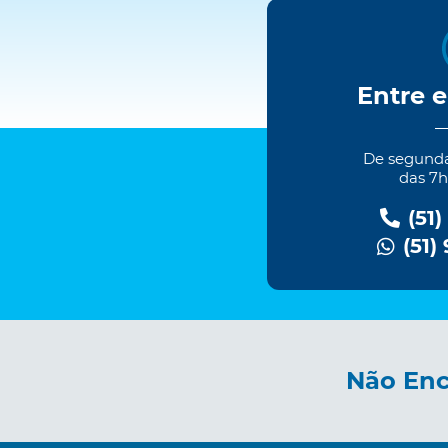
Entre 
De segundas
das 7h
(51)
(51)
Não Enc