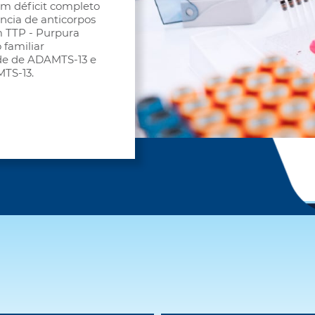
m déficit completo
ncia de anticorpos
m TTP - Purpura
familiar
ade de ADAMTS-13 e
MTS-13.