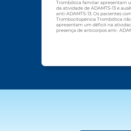
Trombótica familiar apresentam u
da atividade de ADAMTS-13 e ausê
anti-ADAMTS-13. Os pacientes co
Trombocitopénica Trombótica não 
apresentam um déficit na ativid
presença de anticorpos anti- ADA