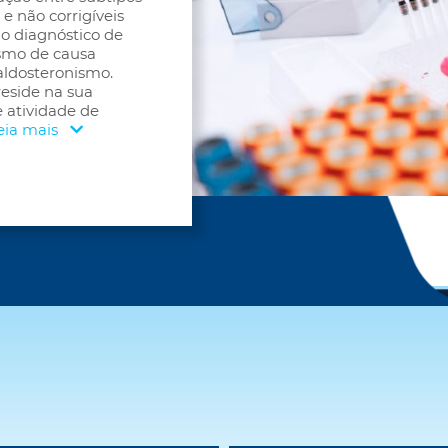
e não corrigíveis
no diagnóstico de
ismo de causa
aldosteronismo.
reside na sua
e atividade de
eia mais