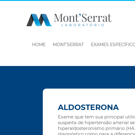
HOME
MONT’SERRAT
EXAMES ESPECÍFIC
ALDOSTERONA
Exame que tem sua principal util
suspeita de hipertensão arterial s
hiperaldosteronismo primário (HAP
diagnóstico como para a diferenci