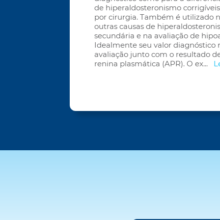
de hiperaldosteronismo corrigíveis 
por cirurgia. Também é utilizado 
outras causas de hiperaldosteron
secundária e na avaliação de hipo
Idealmente seu valor diagnóstico 
avaliação junto com o resultado d
renina plasmática (APR). O ex
...
L