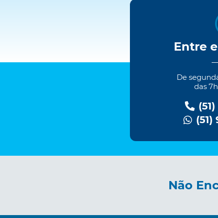
Entre 
De segundas
das 7h
(51)
(51)
Não Enc