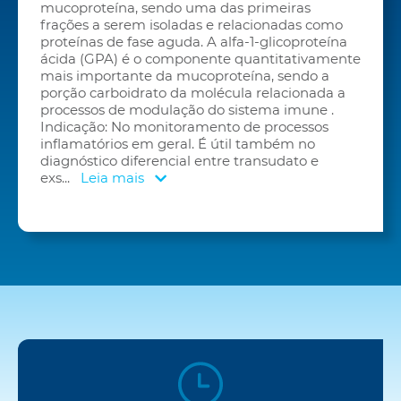
mucoproteína, sendo uma das primeiras
frações a serem isoladas e relacionadas como
proteínas de fase aguda. A alfa-1-glicoproteína
ácida (GPA) é o componente quantitativamente
mais importante da mucoproteína, sendo a
porção carboidrato da molécula relacionada a
processos de modulação do sistema imune .
Indicação: No monitoramento de processos
inflamatórios em geral. É útil também no
diagnóstico diferencial entre transudato e
exs
...
Leia mais