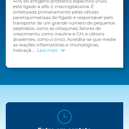
40% do antígeno prostático específico (PSA)
está ligado à alfa-2-macroglobulina. É
sintetizada primariamente pelas células
parenquimatosas do fígado e responsável pelo
transporte de um grande número de pequenos
peptídeos, como as citoquinas, fatores de
crescimento, como insulina e GH, e cátions
divalentes, como o zinco. Acredita-se que medie
as reações inflamatórias e imunológicas.
Indicaçã
...
Leia mais