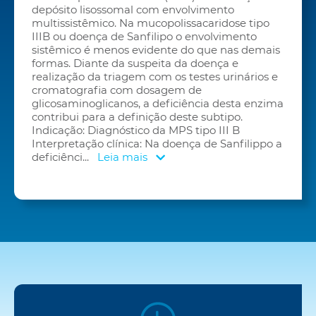
depósito lisossomal com envolvimento
multissistêmico. Na mucopolissacaridose tipo
IIIB ou doença de Sanfilipo o envolvimento
sistêmico é menos evidente do que nas demais
formas. Diante da suspeita da doença e
realização da triagem com os testes urinários e
cromatografia com dosagem de
glicosaminoglicanos, a deficiência desta enzima
contribui para a definição deste subtipo.
Indicação: Diagnóstico da MPS tipo III B
Interpretação clínica: Na doença de Sanfilippo a
deficiênci
...
Leia mais