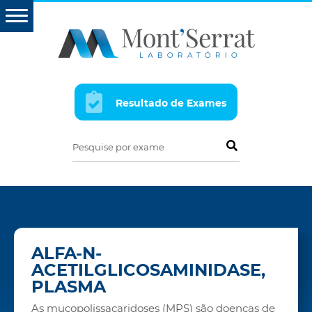
Resultado de Exames
Pesquise por exame
ALFA-N-
ACETILGLICOSAMINIDASE,
PLASMA
As mucopolissacaridoses (MPS) são doenças de