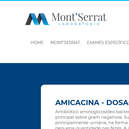
HOME
MONT’SERRAT
EXAMES ESPECÍFIC
AMICACINA - DOS
Antibiótico aminoglicosídeo bacte
principal sobre gram negativos. S
principalmente urinária, na forma 
pequena quantidade nas fezes. A