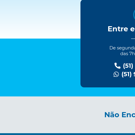
Entre 
De segundas
das 7h
(51)
(51)
Não Enc