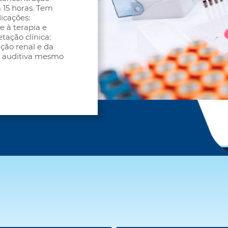
 15 horas. Tem
dicações:
 à terapia e
etação clínica:
ção renal e da
a auditiva mesmo