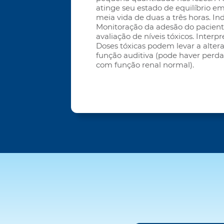
atinge seu estado de equilíbrio em
meia vida de duas a três horas. In
Monitoração da adesão do paciente
avaliação de níveis tóxicos. Interpr
Doses tóxicas podem levar a altera
função auditiva (pode haver perd
com função renal normal).