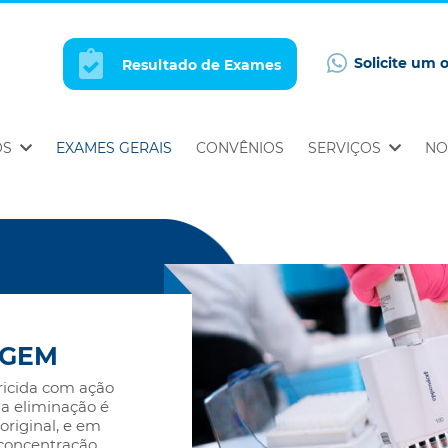
Solicite um 
Resultado de Exames
OS
EXAMES GERAIS
CONVÊNIOS
SERVIÇOS
NO
AGEM
ricida com ação
ua eliminação é
original, e em
 concentração