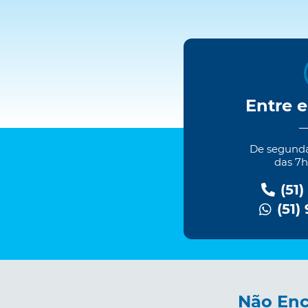
Entre 
De segundas
das 7h
(51)
(51)
Não Enc