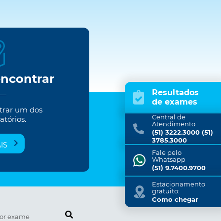
encontrar
Resultados
de exames
trar um dos
Central de
atórios.
Atendimento
(51) 3222.3000 (51)
3785.3000
IS
Fale pelo
Whatsapp
(51) 9.7400.9700
Estacionamento
gratuito:
Como chegar
Pesquise por exame