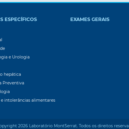
S ESPECÍFICOS
EXAMES GERAIS
9
al
ade
ogia e Urologia
o hepática
a Preventiva
logia
 e intolerâncias alimentares
opyright 2026 Laboratório Mont`Serrat. Todos os direitos reserva