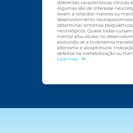
diferentes características clínicas 
Algumas são de interesse neurológi
levam a retardos maiores ou men
desenvolvimento neuropsicomotor
determinar sintomas psiquiátricos 
neurológicos. Quase todas cursam
mental e/ou atraso no desenvolv
excluindo-se a tirosinemia transitóri
albinismo e alcaptonúria. Indicaçã
defeitos na metabolização ou tran
Leia mais