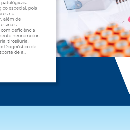
e patológicas.
co especial, pois
ores no
, além de
e sinais
 com deficiência
imento neuromotor,
a, tirosilúria,
o: Diagnóstico de
sporte de a
...