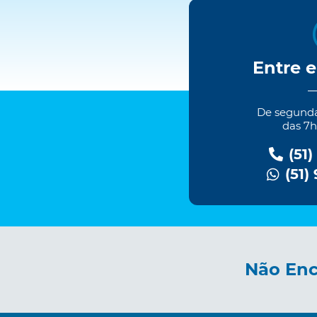
Entre 
De segundas
das 7h
(51)
(51)
Não Enc