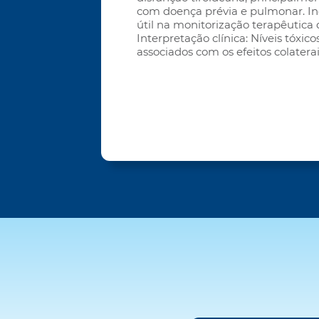
com doença prévia e pulmonar. Ind
útil na monitorização terapêutic
Interpretação clínica: Níveis tóxic
associados com os efeitos colaterai