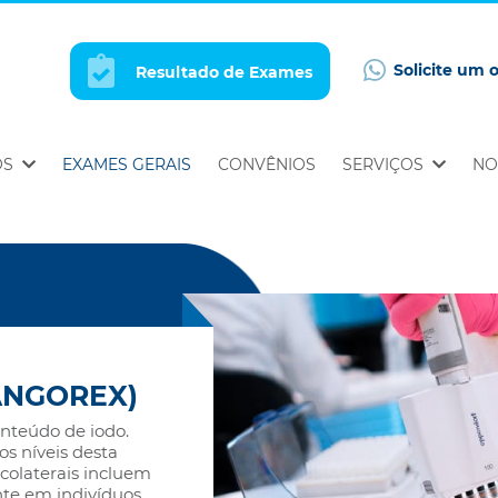
Solicite um 
Resultado de Exames
OS
EXAMES GERAIS
CONVÊNIOS
SERVIÇOS
NO
ANGOREX)
onteúdo de iodo.
os níveis desta
 colaterais incluem
nte em indivíduos