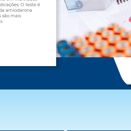
icações: O teste é
a da amiodarona
os são mais
s.