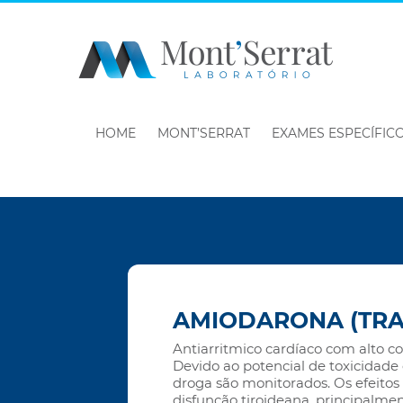
HOME
MONT’SERRAT
EXAMES ESPECÍFIC
AMIODARONA (TR
Antiarritmico cardíaco com alto c
Devido ao potencial de toxicidade 
droga são monitorados. Os efeitos
disfunção tiroideana, principalme