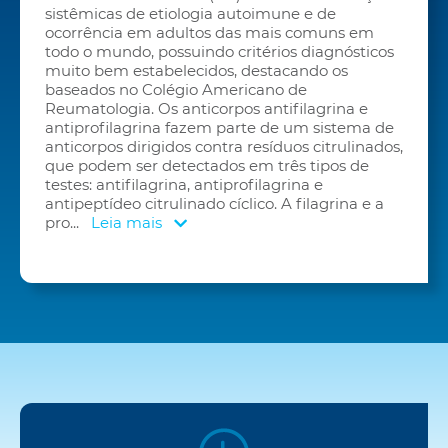
sistêmicas de etiologia autoimune e de
ocorrência em adultos das mais comuns em
todo o mundo, possuindo critérios diagnósticos
muito bem estabelecidos, destacando os
baseados no Colégio Americano de
Reumatologia. Os anticorpos antifilagrina e
antiprofilagrina fazem parte de um sistema de
anticorpos dirigidos contra resíduos citrulinados,
que podem ser detectados em três tipos de
testes: antifilagrina, antiprofilagrina e
antipeptídeo citrulinado cíclico. A filagrina e a
pro
...
Leia mais