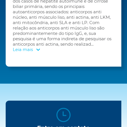
dos casos de hepatite autoimune e de cirrose
biliar primária, sendo os principais
autoanticorpos associados: anticorpos anti
núcleo, anti músculo liso, anti actina, anti LKM,
anti mitocôndria, anti SLA e anti LP. Com
relação aos anticorpos anti músculo liso são
predominantemente do tipo IgG, e, sua
pesquisa é uma forma indireta de pesquisar os
anticorpos anti actina, sendo realizad
...
Leia mais