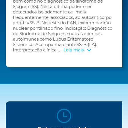
bem como no diagnóstico da síndrome de
Sjögren (SS). Nesta última podem ser
detectados isoladamente ou, mais
frequentemente, associados, ao autoanticorpo
anti-La/SS-B. No teste do FAN, exibem padrão
nuclear pontilhado fino. Indicação: Diagnóstico
de Síndrome de Sjögren e outras doenças
autoimunes como Lupus Eritematoso
Sistêmico. Acompanha o anti-SS-B (LA).
Interpretação clínica:
...
Leia mais