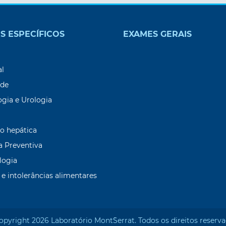
S ESPECÍFICOS
EXAMES GERAIS
9
al
ade
ogia e Urologia
o hepática
a Preventiva
logia
 e intolerâncias alimentares
opyright 2026 Laboratório Mont`Serrat. Todos os direitos reserva