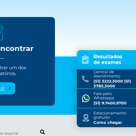
encontrar
Resultados
de exames
trar um dos
Central de
atórios.
Atendimento
(51) 3222.3000 (51)
3785.3000
IS
Fale pelo
Whatsapp
(51) 9.7400.9700
Estacionamento
gratuito:
Como chegar
Pesquise por exame