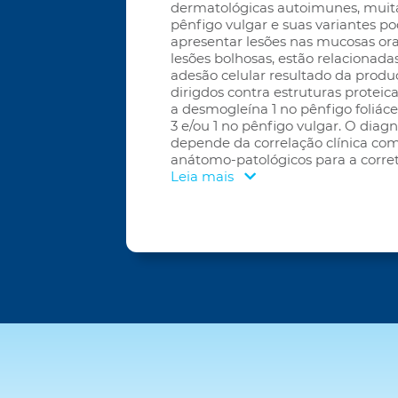
dermatológicas autoimunes, muitas
pênfigo vulgar e suas variantes
apresentar lesões nas mucosas ora
lesões bolhosas, estão relacionada
adesão celular resultado da produ
dirigdos contra estruturas proteic
a desmogleína 1 no pênfigo foliác
3 e/ou 1 no pênfigo vulgar. O diag
depende da correlação clínica co
anátomo-patológicos para a corret
Leia mais