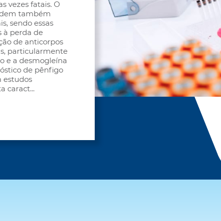
 vezes fatais. O
 podem também
is, sendo essas
s à perda de
ção de anticorpos
as, particularmente
eo e a desmogleína
nóstico de pênfigo
m estudos
a caract
...