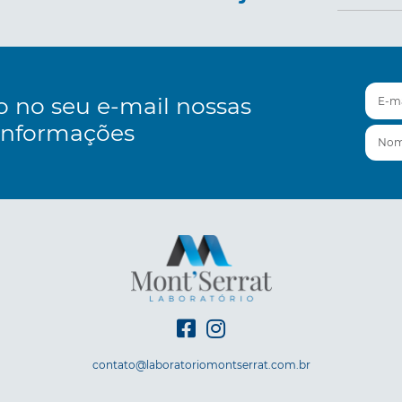
E-mai
o no seu e-mail nossas
informações
Nom
contato@laboratoriomontserrat.com.br