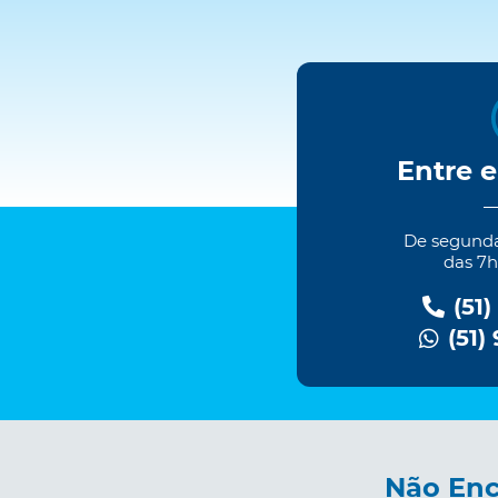
Entre 
De segundas
das 7h
(51)
(51)
Não Enc