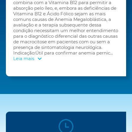
combina com a Vitamina B12 para permitir a
absorção pelo íleo, e, embora as deficiências de
Vitamina B12 e Ácido Fólico sejam as mais
comuns causas de Anemia Megaloblástica, a
avaliação e a terapia subsequente dessa
condição necessitam um melhor entendimento
para o diagnóstico diferencial das outras causas
de macrocitose em pacientes com ou sem a
presença de sintomatologia neurológica.
Indicação:Útil para confirmar anemia pernic
...
Leia mais