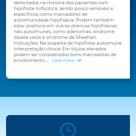
detectados na minoria dos pacientes com
hipofisite linfocitica, sendo pouco sensíveis e
específicos como marcadores de
autoimunidade hipofisária. Podem também
estar positivos em outras doencas hipofisarias
não autoimunes, como adenomas, sindrome
dasela vazia e síndrome de Sheehan.
Indicações: Na suspeita de hipofisite autoimune
Interpretação clínica: Em titulos elevados
podem ser considerados bons marcadores de
envolvimento
...
Leia mais