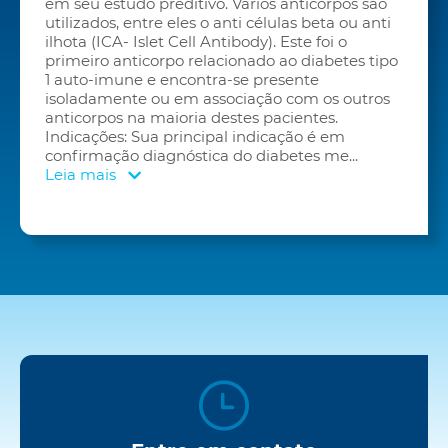
em seu estudo preditivo. Vários anticorpos são
utilizados, entre eles o anti células beta ou anti
ilhota (ICA- Islet Cell Antibody). Este foi o
primeiro anticorpo relacionado ao diabetes tipo
1 auto-imune e encontra-se presente
isoladamente ou em associação com os outros
anticorpos na maioria destes pacientes.
Indicações: Sua principal indicação é em
confirmação diagnóstica do diabetes me
...
Leia mais