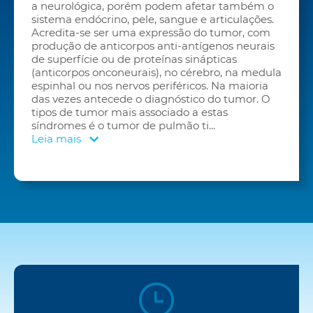
a neurológica, porém podem afetar também o
sistema endócrino, pele, sangue e articulações.
Acredita-se ser uma expressão do tumor, com
produção de anticorpos anti-antígenos neurais
de superfície ou de proteínas sinápticas
(anticorpos onconeurais), no cérebro, na medula
espinhal ou nos nervos periféricos. Na maioria
das vezes antecede o diagnóstico do tumor. O
tipos de tumor mais associado a estas
síndromes é o tumor de pulmão ti
...
Leia mais