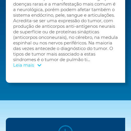
doenças raras e a manifestação mais comum é
a neurológica, porém podem afetar também o
sistema endócrino, pele, sangue e articulações.
Acredita-se ser uma expressão do tumor, com
produção de anticorpos anti-antígenos neurais
de superfície ou de proteínas sinápticas
(anticorpos onconeurais), no cérebro, na medula
espinhal ou nos nervos periféricos. Na maioria
das vezes antecede o diagnóstico do tumor. O
tipos de tumor mais associado a estas
síndromes é o tumor de pulmão ti
...
Leia mais