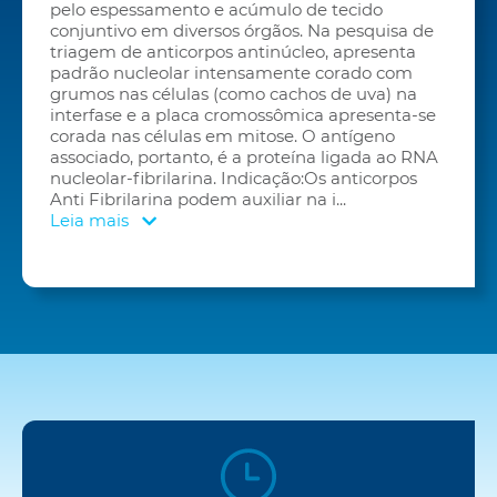
pelo espessamento e acúmulo de tecido
conjuntivo em diversos órgãos. Na pesquisa de
triagem de anticorpos antinúcleo, apresenta
padrão nucleolar intensamente corado com
grumos nas células (como cachos de uva) na
interfase e a placa cromossômica apresenta-se
corada nas células em mitose. O antígeno
associado, portanto, é a proteína ligada ao RNA
nucleolar-fibrilarina. Indicação:Os anticorpos
Anti Fibrilarina podem auxiliar na i
...
Leia mais