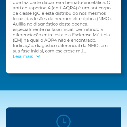
que faz parte dabarreira hemato-encefálica. O
anti aquaporina 4 (anti-AQP4) é um anticorpo
da classe IgG e está distribuido nos mesmos
locais das lesões de neuromielite óptica (NMO).
Aulilia no diagnóstico desta doença,
especialmente na fase inicial, permitindo a
diferenciação entre esta e a Esclerose Múltipla
(EM) na qual o AQP4 não é encontrado.
Indicação: diagóstico diferencial da NMO, em
sua fase inicial, com esclerose mú
...
Leia mais