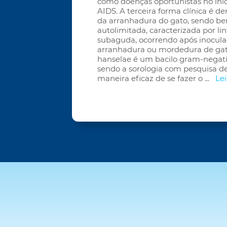
como doenças oportunistas no iní
AIDS. A terceira forma clínica é
da arranhadura do gato, sendo be
autolimitada, caracterizada por li
subaguda, ocorrendo após inocula
arranhadura ou mordedura de gato
hanselae é um bacilo gram-negativo
sendo a sorologia com pesquisa d
maneira eficaz de se fazer o
...
Le