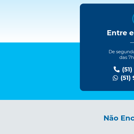
Entre 
De segundas
das 7h
(51)
(51)
Não Enc