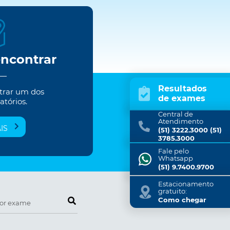
encontrar
Resultados
trar um dos
de exames
atórios.
Central de
Atendimento
IS
(51) 3222.3000 (51)
3785.3000
Fale pelo
Whatsapp
(51) 9.7400.9700
Estacionamento
gratuito:
Pesquise por exame
Como chegar