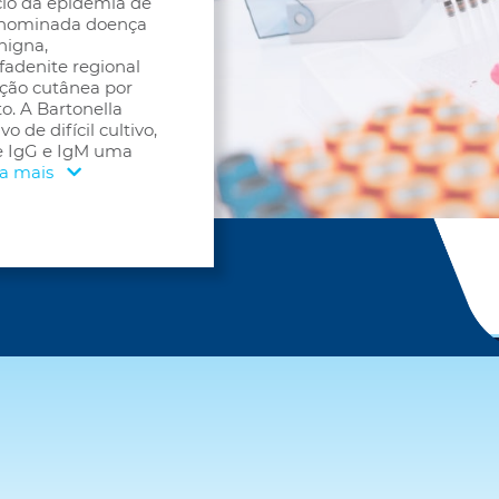
cio da epidemia de
 denominada doença
nigna,
nfadenite regional
ção cutânea por
. A Bartonella
 de difícil cultivo,
e IgG e IgM uma
ia mais