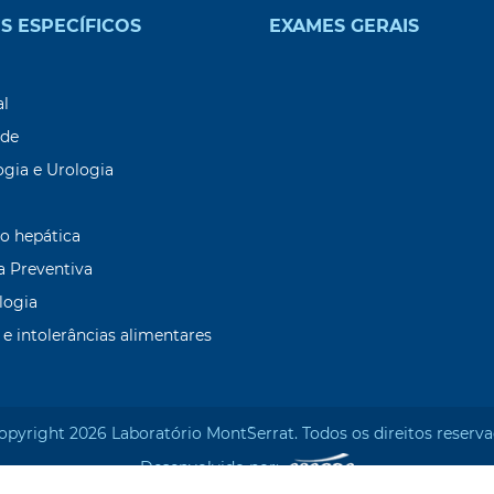
S ESPECÍFICOS
EXAMES GERAIS
9
al
ade
ogia e Urologia
o hepática
a Preventiva
logia
 e intolerâncias alimentares
opyright 2026 Laboratório Mont`Serrat. Todos os direitos reserva
Desenvolvido por: