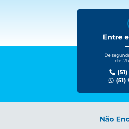
Entre 
De segundas
das 7h
(51)
(51)
Não Enc