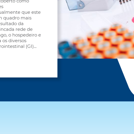
scoberto como
es
ualmente que este
um quadro mais
sultado da
rincada rede de
ngo, o hospedeiro e
 os diversos
ointestinal (GI)
...