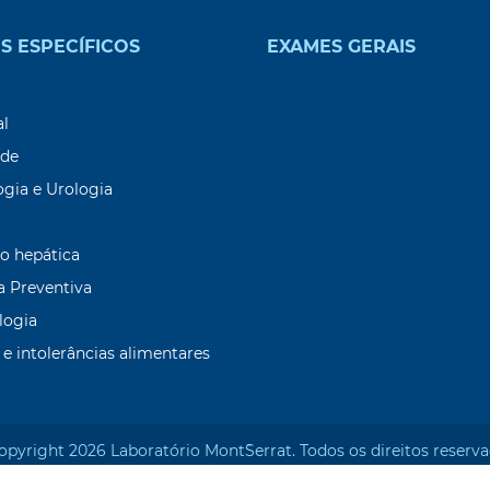
S ESPECÍFICOS
EXAMES GERAIS
9
al
ade
ogia e Urologia
o hepática
a Preventiva
logia
 e intolerâncias alimentares
opyright 2026 Laboratório Mont`Serrat. Todos os direitos reserva
Desenvolvido por: