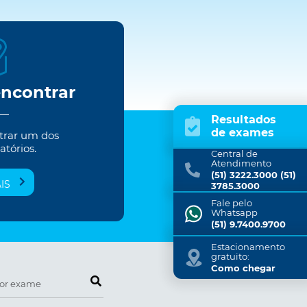
encontrar
Resultados
de exames
trar um dos
atórios.
Central de
Atendimento
(51) 3222.3000 (51)
IS
3785.3000
Fale pelo
Whatsapp
(51) 9.7400.9700
Estacionamento
gratuito:
Como chegar
Pesquise por exame