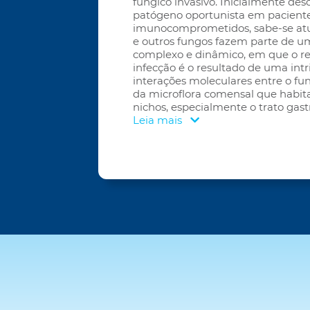
fúngico invasivo. Inicialmente de
patógeno oportunista em pacient
imunocomprometidos, sabe-se at
e outros fungos fazem parte de 
complexo e dinâmico, em que o re
infecção é o resultado de uma int
interações moleculares entre o fu
da microflora comensal que habita
nichos, especialmente o trato gastr
Leia mais