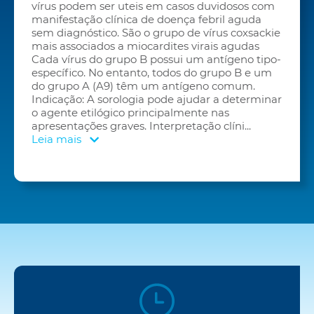
vírus podem ser uteis em casos duvidosos com
manifestação clínica de doença febril aguda
sem diagnóstico. São o grupo de vírus coxsackie
mais associados a miocardites virais agudas
Cada vírus do grupo B possui um antígeno tipo-
específico. No entanto, todos do grupo B e um
do grupo A (A9) têm um antígeno comum.
Indicação: A sorologia pode ajudar a determinar
o agente etilógico principalmente nas
apresentações graves. Interpretação clíni
...
Leia mais