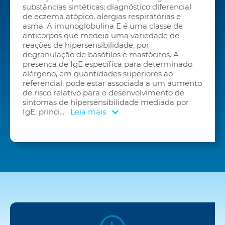
substâncias sintéticas; diagnóstico diferencial
de eczema atópico, alergias respiratórias e
asma. A imunoglobulina E é uma classe de
anticorpos que medeia uma variedade de
reações de hipersensibilidade, por
degranulação de basófilos e mastócitos. A
presença de IgE específica para determinado
alérgeno, em quantidades superiores ao
referencial, pode estar associada a um aumento
de risco relativo para o desenvolvimento de
sintomas de hipersensibilidade mediada por
IgE, princi
...
Leia mais