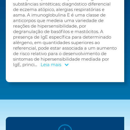
substâncias sintéticas; diagnóstico diferencial
de eczema atópico, alergias respiratórias e
asma. A imunoglobulina E é uma classe de
anticorpos que medeia uma variedade de
reações de hipersensibilidade, por
degranulação de basófilos e mastócitos. A
presença de IgE específica para determinado
alérgeno, em quantidades superiores ao
referencial, pode estar associada a um aumento
de risco relativo para o desenvolvimento de
sintomas de hipersensibilidade mediada por
IgE, princi
...
Leia mais