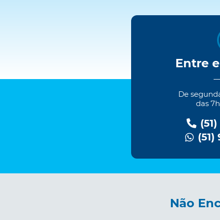
Entre 
De segundas
das 7h
(51)
(51)
Não Enc