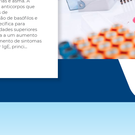
rias e asma. A
 anticorpos que
s de
ão de basófilos e
ecífica para
dades superiores
ada a um aumento
vimento de sintomas
IgE, princi
...