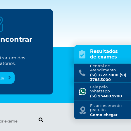
encontrar
Resultados
de exames
trar um dos
atórios.
Central de
Atendimento
(51) 3222.3000 (51)
IS
3785.3000
Fale pelo
Whatsapp
(51) 9.7400.9700
Estacionamento
gratuito:
Como chegar
Pesquise por exame