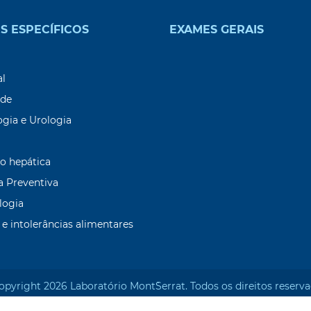
S ESPECÍFICOS
EXAMES GERAIS
9
al
ade
ogia e Urologia
o hepática
a Preventiva
logia
 e intolerâncias alimentares
opyright 2026 Laboratório Mont`Serrat. Todos os direitos reserva
Desenvolvido por: