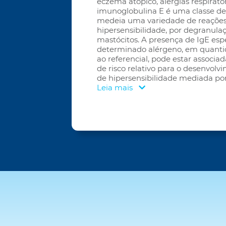
eczema atópico, alergias respirató
imunoglobulina E é uma classe de
medeia uma variedade de reaçõe
hipersensibilidade, por degranulaç
mastócitos. A presença de IgE esp
determinado alérgeno, em quanti
ao referencial, pode estar associ
de risco relativo para o desenvol
de hipersensibilidade mediada por 
Leia mais