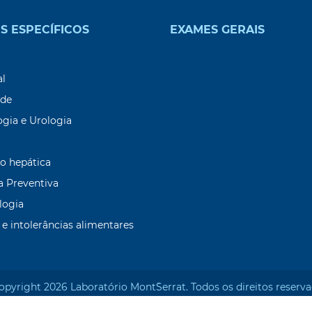
S ESPECÍFICOS
EXAMES GERAIS
9
al
ade
ogia e Urologia
o hepática
a Preventiva
logia
 e intolerâncias alimentares
opyright 2026 Laboratório Mont`Serrat. Todos os direitos reserva
Desenvolvido por: