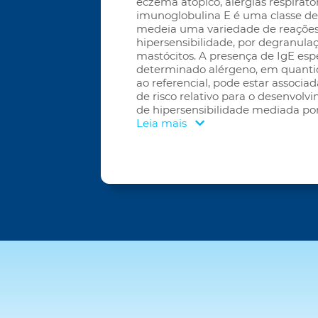
eczema atópico, alergias respirató
imunoglobulina E é uma classe de
medeia uma variedade de reaçõe
hipersensibilidade, por degranulaç
mastócitos. A presença de IgE esp
determinado alérgeno, em quanti
ao referencial, pode estar associ
de risco relativo para o desenvol
de hipersensibilidade mediada por 
Leia mais