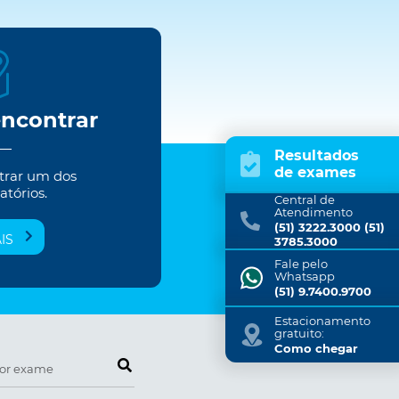
encontrar
Resultados
de exames
trar um dos
atórios.
Central de
Atendimento
(51) 3222.3000 (51)
IS
3785.3000
Fale pelo
Whatsapp
(51) 9.7400.9700
Estacionamento
gratuito:
Como chegar
Pesquise por exame