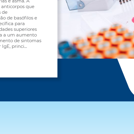
rias e asma. A
 anticorpos que
s de
ão de basófilos e
ecífica para
dades superiores
ada a um aumento
vimento de sintomas
IgE, princi
...