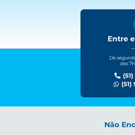
Entre 
De segundas
das 7h
(51)
(51)
Não Enc