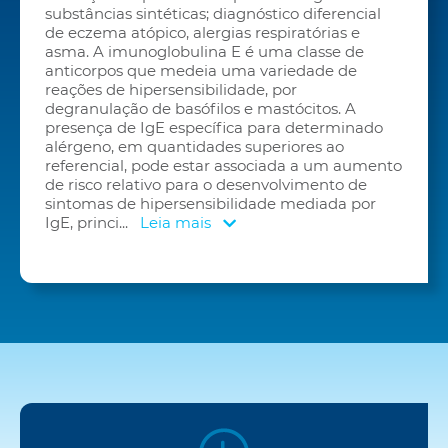
substâncias sintéticas; diagnóstico diferencial
de eczema atópico, alergias respiratórias e
asma. A imunoglobulina E é uma classe de
anticorpos que medeia uma variedade de
reações de hipersensibilidade, por
degranulação de basófilos e mastócitos. A
presença de IgE específica para determinado
alérgeno, em quantidades superiores ao
referencial, pode estar associada a um aumento
de risco relativo para o desenvolvimento de
sintomas de hipersensibilidade mediada por
IgE, princi
...
Leia mais