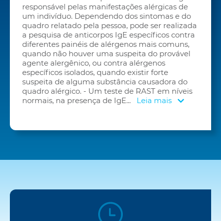
responsável pelas manifestações alérgicas de
um indivíduo. Dependendo dos sintomas e do
quadro relatado pela pessoa, pode ser realizada
a pesquisa de anticorpos IgE específicos contra
diferentes painéis de alérgenos mais comuns,
quando não houver uma suspeita do provável
agente alergênico, ou contra alérgenos
específicos isolados, quando existir forte
suspeita de alguma substância causadora do
quadro alérgico. - Um teste de RAST em níveis
normais, na presença de IgE
...
Leia mais