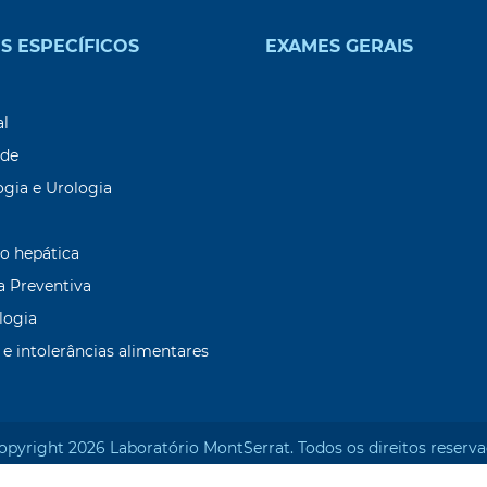
S ESPECÍFICOS
EXAMES GERAIS
9
al
ade
ogia e Urologia
o hepática
a Preventiva
logia
 e intolerâncias alimentares
opyright 2026 Laboratório Mont`Serrat. Todos os direitos reserva
Desenvolvido por: