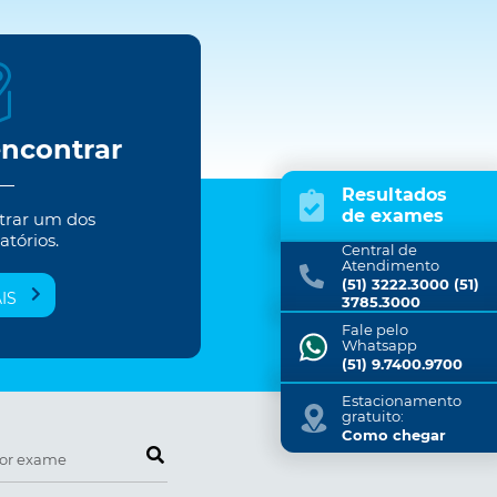
encontrar
Resultados
de exames
trar um dos
atórios.
Central de
Atendimento
(51) 3222.3000 (51)
IS
3785.3000
Fale pelo
Whatsapp
(51) 9.7400.9700
Estacionamento
gratuito:
Como chegar
Pesquise por exame