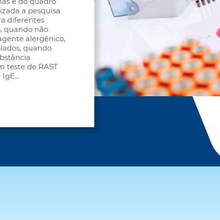
mas e do quadro
lizada a pesquisa
ra diferentes
s, quando não
agente alergênico,
olados, quando
ubstância
Um teste de RAST
 IgE
...