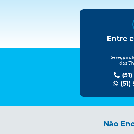
Entre 
De segundas
das 7h
(51)
(51)
Não Enc