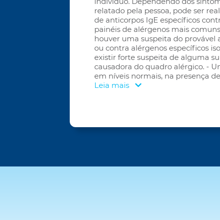
indivíduo. Dependendo dos sinto
relatado pela pessoa, pode ser rea
de anticorpos IgE específicos cont
painéis de alérgenos mais comun
houver uma suspeita do provável 
ou contra alérgenos específicos is
existir forte suspeita de alguma s
causadora do quadro alérgico. - 
em níveis normais, na presença de
Leia mais