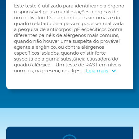
Este teste é utilizado para identificar o alérgeno
responsável pelas manifestações alérgicas de
um indivíduo. Dependendo dos sintomas e do
quadro relatado pela pessoa, pode ser realizada
a pesquisa de anticorpos IgE específicos contra
diferentes painéis de alérgenos mais comuns,
quando não houver uma suspeita do provável
agente alergênico, ou contra alérgenos
específicos isolados, quando existir forte
suspeita de alguma substância causadora do
quadro alérgico. - Um teste de RAST em níveis
normais, na presença de IgE
...
Leia mais