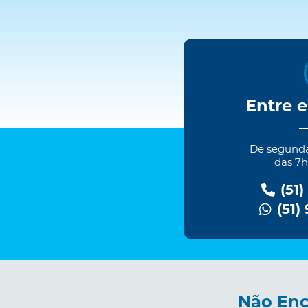
Entre 
De segundas
das 7h
(51)
(51)
Não Enc