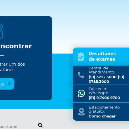
encontrar
Resultados
de exames
trar um dos
Central de
atórios.
Atendimento
(51) 3222.3000 (51)
3785.3000
IS
Fale pelo
Whatsapp
(51) 9.7400.9700
Estacionamento
gratuito:
Como chegar
Pesquise por exame