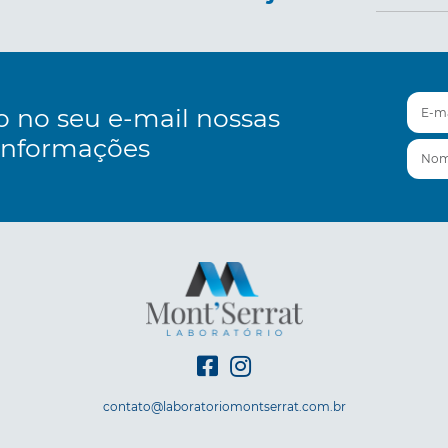
E-mai
o no seu e-mail nossas
informações
Nom
contato@laboratoriomontserrat.com.br