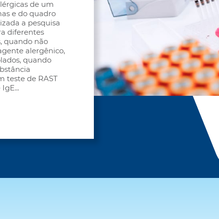
alérgicas de um
mas e do quadro
lizada a pesquisa
ra diferentes
s, quando não
agente alergênico,
olados, quando
ubstância
Um teste de RAST
 IgE
...