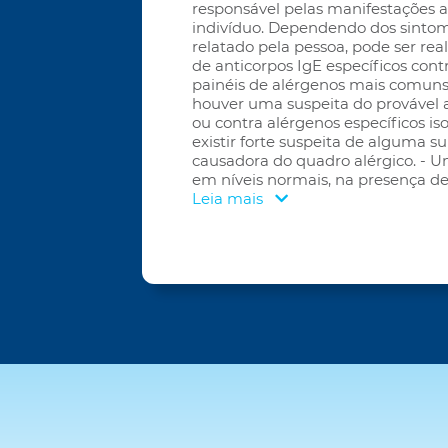
responsável pelas manifestações 
indivíduo. Dependendo dos sinto
relatado pela pessoa, pode ser rea
de anticorpos IgE específicos cont
painéis de alérgenos mais comun
houver uma suspeita do provável 
ou contra alérgenos específicos is
existir forte suspeita de alguma s
causadora do quadro alérgico. - 
em níveis normais, na presença de
Leia mais