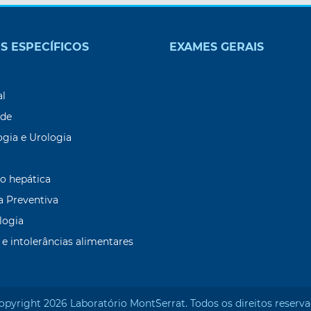
S ESPECÍFICOS
EXAMES GERAIS
9
al
ade
ogia e Urologia
o hepática
a Preventiva
logia
 e intolerâncias alimentares
opyright 2026 Laboratório Mont`Serrat. Todos os direitos reserva