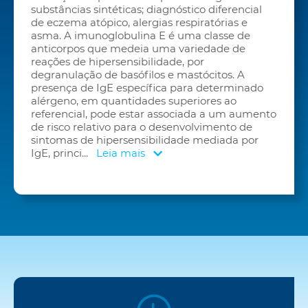
substâncias sintéticas; diagnóstico diferencial
de eczema atópico, alergias respiratórias e
asma. A imunoglobulina E é uma classe de
anticorpos que medeia uma variedade de
reações de hipersensibilidade, por
degranulação de basófilos e mastócitos. A
presença de IgE específica para determinado
alérgeno, em quantidades superiores ao
referencial, pode estar associada a um aumento
de risco relativo para o desenvolvimento de
sintomas de hipersensibilidade mediada por
IgE, princi
...
Leia mais