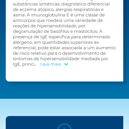
substâncias sintéticas; diagnóstico diferencial
de eczema atópico, alergias respiratórias e
asma. A imunoglobulina E é uma classe de
anticorpos que medeia uma variedade de
reações de hipersensibilidade, por
degranulação de basófilos e mastócitos. A
presença de IgE específica para determinado
alérgeno, em quantidades superiores ao
referencial, pode estar associada a um aumento
de risco relativo para o desenvolvimento de
sintomas de hipersensibilidade mediada por
IgE, princi
...
Leia mais