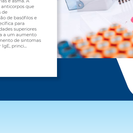
rias e asma. A
 anticorpos que
s de
ão de basófilos e
ecífica para
dades superiores
ada a um aumento
vimento de sintomas
IgE, princi
...