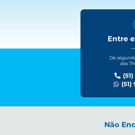
Entre 
De segundas
das 7h
(51)
(51)
Não Enc