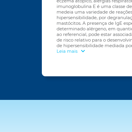
eczema atópico, alergias respirató
imunoglobulina E é uma classe de
medeia uma variedade de reaçõe
hipersensibilidade, por degranulaç
mastócitos. A presença de IgE esp
determinado alérgeno, em quanti
ao referencial, pode estar associ
de risco relativo para o desenvol
de hipersensibilidade mediada por 
Leia mais