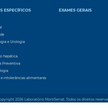
S ESPECÍFICOS
EXAMES GERAIS
9
al
ade
ogia e Urologia
o hepática
a Preventiva
logia
 e intolerâncias alimentares
opyright 2026 Laboratório Mont`Serrat. Todos os direitos reserva
Desenvolvido por: