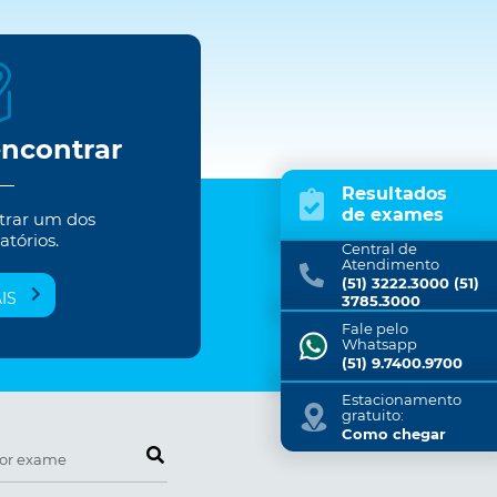
encontrar
Resultados
de exames
trar um dos
atórios.
Central de
Atendimento
(51) 3222.3000 (51)
IS
3785.3000
Fale pelo
Whatsapp
(51) 9.7400.9700
Estacionamento
gratuito:
Como chegar
Pesquise por exame