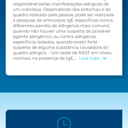
responsável pelas manifestações alérgicas de
um indivíduo. Dependendo dos sintomas e do
quadro relatado pela pessoa, pode ser realizada
a pesquisa de anticorpos IgE específicos contra
diferentes painéis de alérgenos mais comuns,
quando não houver uma suspeita do provável
agente alergênico, ou contra alérgenos
específicos isolados, quando existir forte
suspeita de alguma substância causadora do
quadro alérgico. - Um teste de RAST em níveis
normais, na presença de IgE
...
Leia mais