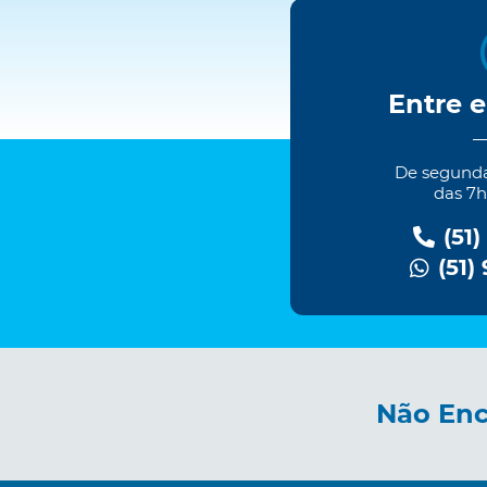
Entre 
De segundas
das 7h
(51)
(51)
Não Enc