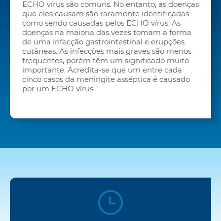
ECHO vírus são comuns. No entanto, as doenças
que eles causam são raramente identificadas
como sendo causadas pelos ECHO vírus. As
doenças na maioria das vezes tomam a forma
de uma infecção gastrointestinal e erupções
cutâneas. As infecções mais graves são menos
freqüentes, porém têm um significado muito
importante. Acredita-se que um entre cada
cinco casos da meningite asséptica é causado
por um ECHO vírus.