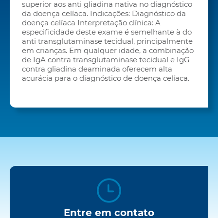
superior aos anti gliadina nativa no diagnóstico
da doença celíaca. Indicações: Diagnóstico da
doença celíaca Interpretação clínica: A
especificidade deste exame é semelhante à do
anti transglutaminase tecidual, principalmente
em crianças. Em qualquer idade, a combinação
de IgA contra transglutaminase tecidual e IgG
contra gliadina deaminada oferecem alta
acurácia para o diagnóstico de doença celíaca.
Entre em contato