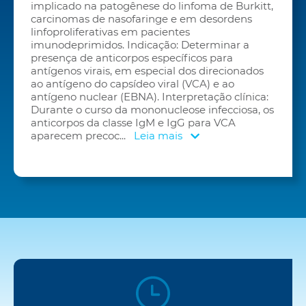
implicado na patogênese do linfoma de Burkitt,
carcinomas de nasofaringe e em desordens
linfoproliferativas em pacientes
imunodeprimidos. Indicação: Determinar a
presença de anticorpos específicos para
antígenos virais, em especial dos direcionados
ao antígeno do capsídeo viral (VCA) e ao
antígeno nuclear (EBNA). Interpretação clínica:
Durante o curso da mononucleose infecciosa, os
anticorpos da classe IgM e IgG para VCA
aparecem precoc
...
Leia mais