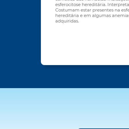
esferocitose hereditária. Interpreta
Costumam estar presentes na esfe
hereditária e em algumas anemias
adquiridas.