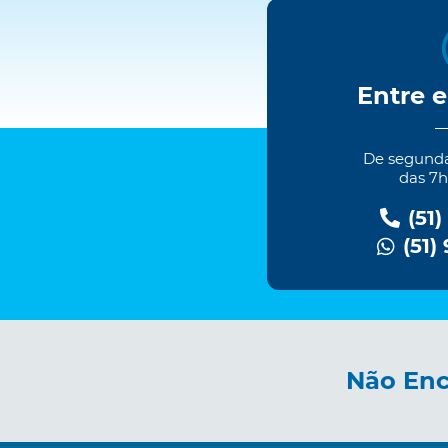
Entre 
De segundas
das 7h
(51)
(51)
Não Enc