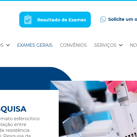
Solicite um 
Resultado de Exames
OS
EXAMES GERAIS
CONVÊNIOS
SERVIÇOS
NO
SQUISA
mato esferocítico
lação entre
a resistência
s: Pesquisa da