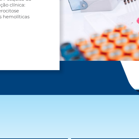
ção clínica:
rocitose
 hemolíticas