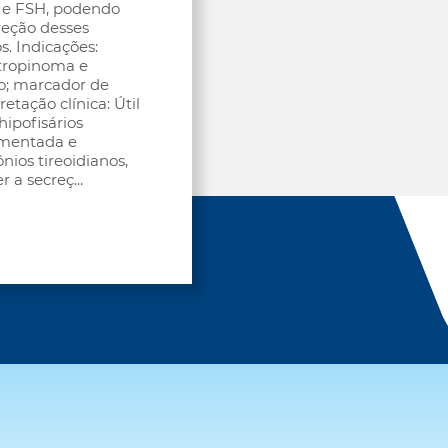
H e FSH, podendo
reção desses
s. Indicações:
otropinoma e
no; marcador de
etação clínica: Útil
ipofisários
umentada e
ios tireoidianos,
r a secreç
...