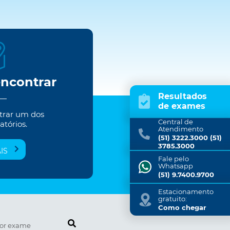
encontrar
Resultados
de exames
trar um dos
Central de
atórios.
Atendimento
(51) 3222.3000 (51)
3785.3000
IS
Fale pelo
Whatsapp
(51) 9.7400.9700
Estacionamento
gratuito:
Como chegar
Pesquise por exame