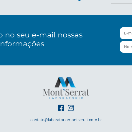
E-mai
o no seu e-mail nossas
informações
Nom
contato@laboratoriomontserrat.com.br