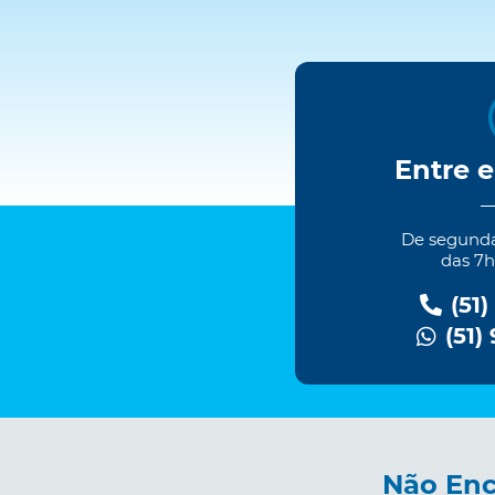
Entre 
De segundas
das 7h
(51)
(51)
Não Enc