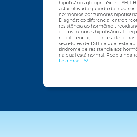
hipofisários glicoprotéicos TSH, L
estar elevada quando da hipersec
hormônios por tumores hipofisário
Diagnóstico diferencial entre tire
resistência ao hormônio tireoidia
outros tumores hipofisários. Interpr
na diferenciação entre adenomas h
secretores de TSH na qual está a
síndrome de resistência aos hormôn
na qual está normal. Pode ainda te
Leia mais