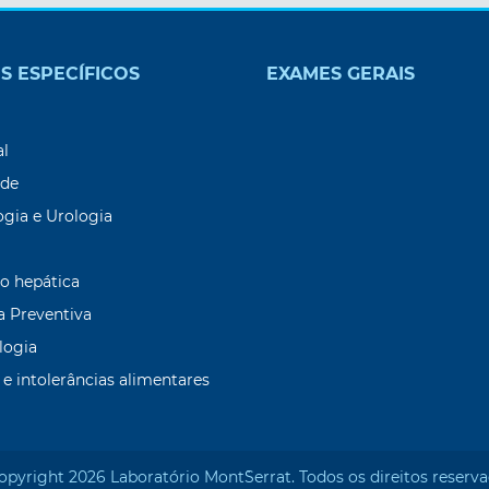
S ESPECÍFICOS
EXAMES GERAIS
9
al
ade
ogia e Urologia
o hepática
a Preventiva
logia
 e intolerâncias alimentares
opyright 2026 Laboratório Mont`Serrat. Todos os direitos reserva