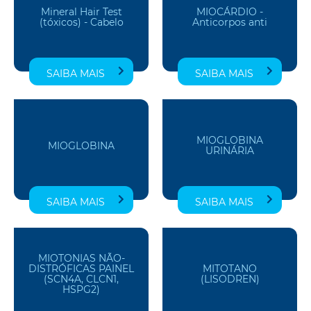
Mineral Hair Test
MIOCÁRDIO -
(tóxicos) - Cabelo
Anticorpos anti
SAIBA MAIS
SAIBA MAIS
MIOGLOBINA
MIOGLOBINA
URINÁRIA
SAIBA MAIS
SAIBA MAIS
MIOTONIAS NÃO-
DISTRÓFICAS PAINEL
MITOTANO
(SCN4A, CLCN1,
(LISODREN)
HSPG2)