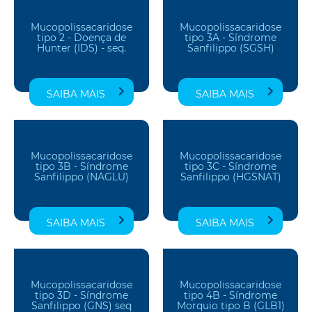
Mucopolissacaridose
Mucopolissacaridose
tipo 2 - Doença de
tipo 3A - Síndrome
Hunter (IDS) - seq.
Sanfilippo (SGSH)
SAIBA MAIS
SAIBA MAIS
Mucopolissacaridose
Mucopolissacaridose
tipo 3B - Síndrome
tipo 3C - Síndrome
Sanfilippo (NAGLU)
Sanfilippo (HGSNAT)
SAIBA MAIS
SAIBA MAIS
Mucopolissacaridose
Mucopolissacaridose
tipo 3D - Síndrome
tipo 4B - Síndrome
Sanfilippo (GNS) seq
Morquio tipo B (GLB1)