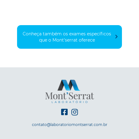
Conheça também os exames específicos
que o Mont'serrat oferece
contato@laboratoriomontserrat.com.br